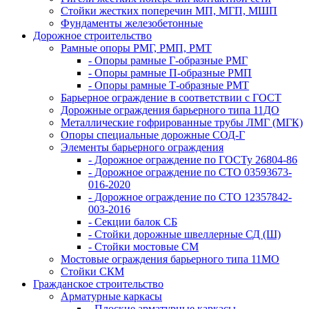
Стойки жестких поперечин МП, МГП, МШП
Фундаменты железобетонные
Дорожное строительство
Рамные опоры РМГ, РМП, РМТ
- Опоры рамные Г-образные РМГ
- Опоры рамные П-образные РМП
- Опоры рамные Т-образные РМТ
Барьерное ограждение в соответствии с ГОСТ
Дорожные ограждения барьерного типа 11ДО
Металлические гофрированные трубы ЛМГ (МГК)
Опоры специальные дорожные СОД-Г
Элементы барьерного ограждения
- Дорожное ограждение по ГОСТу 26804-86
- Дорожное ограждение по СТО 03593673-
016-2020
- Дорожное ограждение по СТО 12357842-
003-2016
- Секции балок СБ
- Стойки дорожные швеллерные СД (Ш)
- Стойки мостовые СМ
Мостовые ограждения барьерного типа 11МО
Стойки СКМ
Гражданское строительство
Арматурные каркасы
- Плоские арматурные каркасы