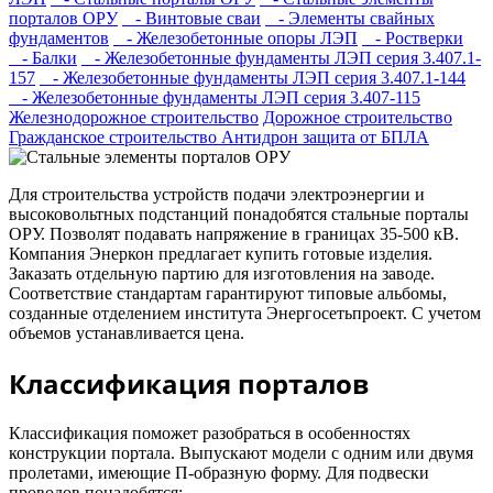
порталов ОРУ
- Винтовые сваи
- Элементы свайных
фундаментов
- Железобетонные опоры ЛЭП
- Ростверки
- Балки
- Железобетонные фундаменты ЛЭП серия 3.407.1-
157
- Железобетонные фундаменты ЛЭП серия 3.407.1-144
- Железобетонные фундаменты ЛЭП серия 3.407-115
Железнодорожное строительство
Дорожное строительство
Гражданское строительство
Антидрон защита от БПЛА
Для строительства устройств подачи электроэнергии и
высоковольтных подстанций понадобятся стальные порталы
ОРУ. Позволят подавать напряжение в границах 35-500 кВ.
Компания Энеркон предлагает купить готовые изделия.
Заказать отдельную партию для изготовления на заводе.
Соответствие стандартам гарантируют типовые альбомы,
созданные отделением института Энергосетьпроект. С учетом
объемов устанавливается цена.
Классификация порталов
Классификация поможет разобраться в особенностях
конструкции портала. Выпускают модели с одним или двумя
пролетами, имеющие П-образную форму. Для подвески
проводов понадобятся: