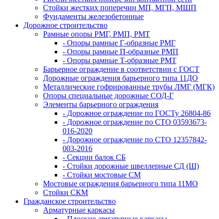
Стойки жестких поперечин МП, МГП, МШП
Фундаменты железобетонные
Дорожное строительство
Рамные опоры РМГ, РМП, РМТ
- Опоры рамные Г-образные РМГ
- Опоры рамные П-образные РМП
- Опоры рамные Т-образные РМТ
Барьерное ограждение в соответствии с ГОСТ
Дорожные ограждения барьерного типа 11ДО
Металлические гофрированные трубы ЛМГ (МГК)
Опоры специальные дорожные СОД-Г
Элементы барьерного ограждения
- Дорожное ограждение по ГОСТу 26804-86
- Дорожное ограждение по СТО 03593673-
016-2020
- Дорожное ограждение по СТО 12357842-
003-2016
- Секции балок СБ
- Стойки дорожные швеллерные СД (Ш)
- Стойки мостовые СМ
Мостовые ограждения барьерного типа 11МО
Стойки СКМ
Гражданское строительство
Арматурные каркасы
- Плоские арматурные каркасы