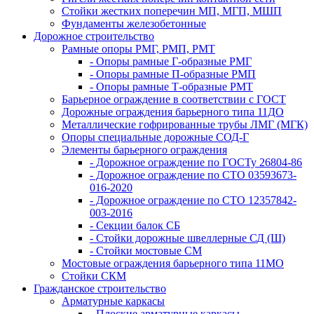
Стойки жестких поперечин МП, МГП, МШП
Фундаменты железобетонные
Дорожное строительство
Рамные опоры РМГ, РМП, РМТ
- Опоры рамные Г-образные РМГ
- Опоры рамные П-образные РМП
- Опоры рамные Т-образные РМТ
Барьерное ограждение в соответствии с ГОСТ
Дорожные ограждения барьерного типа 11ДО
Металлические гофрированные трубы ЛМГ (МГК)
Опоры специальные дорожные СОД-Г
Элементы барьерного ограждения
- Дорожное ограждение по ГОСТу 26804-86
- Дорожное ограждение по СТО 03593673-
016-2020
- Дорожное ограждение по СТО 12357842-
003-2016
- Секции балок СБ
- Стойки дорожные швеллерные СД (Ш)
- Стойки мостовые СМ
Мостовые ограждения барьерного типа 11МО
Стойки СКМ
Гражданское строительство
Арматурные каркасы
- Плоские арматурные каркасы