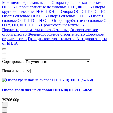
Молниеотводы стальные
- Опоры граненые конические
ОГК
- Опоры граненые не силовые ПГН, ФГН
- Опоры
круглоконические ФКН, ПКН
- Опоры ОС, СПГ, ФС, ПС
-
Опоры силовые ОГКС
- Опоры силовые ОГС
- Опоры
силовые СФГ, ПГС, ФГС
- Опоры трубчатые несиловые ОТ,
ОТф, ОП, ФН, ПН
- Прожекторные мачты
-
Прожекторные мачты железобетонные
Энергетическое
строительство
Железнодорожное строительство
Дорожное
строительство
Гражданское строительство
Антидрон защита
от БПЛА
Сортировка:
Показать:
Опора граненая не силовая ПГН-10(100)/11,5-02-ц
39206.00р.
+
-