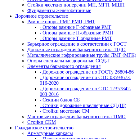
Стойки жестких поперечин МП, МГП, МШП
Фундаменты железобетонные
Дорожное строительство
Рамные опоры РМГ, РМП, РМТ
- Опоры рамные Г-образные РМГ
- Опоры рамные П-образные РМП
- Опоры рамные Т-образные РМТ
Барьерное ограждение в соответствии с ГОСТ
Дорожные ограждения барьерного типа 11ДО
Металлические гофрированные трубы ЛМГ (МГК)
Опоры специальные дорожные СОД-Г
Элементы барьерного ограждения
- Дорожное ограждение по ГОСТу 26804-86
- Дорожное ограждение по СТО 03593673-
016-2020
- Дорожное ограждение по СТО 12357842-
003-2016
- Секции балок СБ
- Стойки дорожные швеллерные СД (Ш)
- Стойки мостовые СМ
Мостовые ограждения барьерного типа 11МО
Стойки СКМ
Гражданское строительство
Арматурные каркасы
- Плоские арматурные каркасы