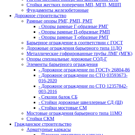
Стойки жестких поперечин МП, МГП, МШП
Фундаменты железобетонные
Дорожное строительство
Рамные опоры РМГ, РМП, РМТ
- Опоры рамные Г-образные РМГ
- Опоры рамные П-образные РМП
- Опоры рамные Т-образные РМТ
Барьерное ограждение в соответствии с ГОСТ
Дорожные ограждения барьерного типа 11ДО
Металлические гофрированные трубы ЛМГ (МГК)
Опоры специальные дорожные СОД-Г
Элементы барьерного ограждения
- Дорожное ограждение по ГОСТу 26804-86
- Дорожное ограждение по СТО 03593673-
016-2020
- Дорожное ограждение по СТО 12357842-
003-2016
- Секции балок СБ
- Стойки дорожные швеллерные СД (Ш)
- Стойки мостовые СМ
Мостовые ограждения барьерного типа 11МО
Стойки СКМ
Гражданское строительство
Арматурные каркасы
- Плоские арматурные каркасы