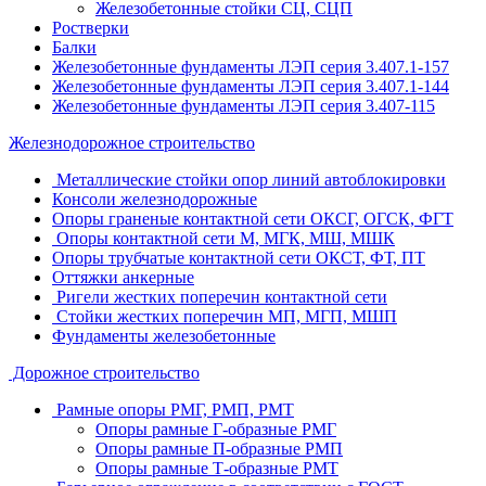
Железобетонные стойки СЦ, СЦП
Ростверки
Балки
Железобетонные фундаменты ЛЭП серия 3.407.1-157
Железобетонные фундаменты ЛЭП серия 3.407.1-144
Железобетонные фундаменты ЛЭП серия 3.407-115
Железнодорожное строительство
Металлические стойки опор линий автоблокировки
Консоли железнодорожные
Опоры граненые контактной сети ОКСГ, ОГСК, ФГТ
Опоры контактной сети М, МГК, МШ, МШК
Опоры трубчатые контактной сети ОКСТ, ФТ, ПТ
Оттяжки анкерные
Ригели жестких поперечин контактной сети
Стойки жестких поперечин МП, МГП, МШП
Фундаменты железобетонные
Дорожное строительство
Рамные опоры РМГ, РМП, РМТ
Опоры рамные Г-образные РМГ
Опоры рамные П-образные РМП
Опоры рамные Т-образные РМТ