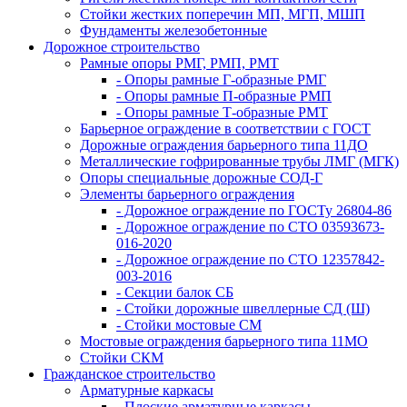
Стойки жестких поперечин МП, МГП, МШП
Фундаменты железобетонные
Дорожное строительство
Рамные опоры РМГ, РМП, РМТ
- Опоры рамные Г-образные РМГ
- Опоры рамные П-образные РМП
- Опоры рамные Т-образные РМТ
Барьерное ограждение в соответствии с ГОСТ
Дорожные ограждения барьерного типа 11ДО
Металлические гофрированные трубы ЛМГ (МГК)
Опоры специальные дорожные СОД-Г
Элементы барьерного ограждения
- Дорожное ограждение по ГОСТу 26804-86
- Дорожное ограждение по СТО 03593673-
016-2020
- Дорожное ограждение по СТО 12357842-
003-2016
- Секции балок СБ
- Стойки дорожные швеллерные СД (Ш)
- Стойки мостовые СМ
Мостовые ограждения барьерного типа 11МО
Стойки СКМ
Гражданское строительство
Арматурные каркасы
- Плоские арматурные каркасы