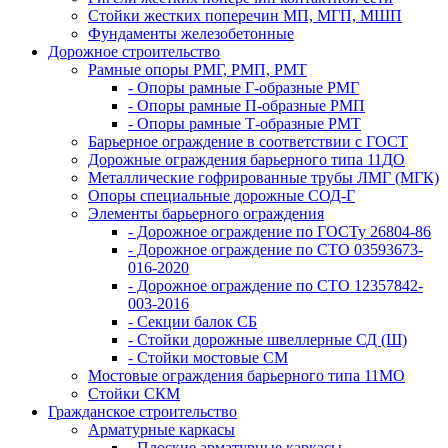
Стойки жестких поперечин МП, МГП, МШП
Фундаменты железобетонные
Дорожное строительство
Рамные опоры РМГ, РМП, РМТ
- Опоры рамные Г-образные РМГ
- Опоры рамные П-образные РМП
- Опоры рамные Т-образные РМТ
Барьерное ограждение в соответствии с ГОСТ
Дорожные ограждения барьерного типа 11ДО
Металлические гофрированные трубы ЛМГ (МГК)
Опоры специальные дорожные СОД-Г
Элементы барьерного ограждения
- Дорожное ограждение по ГОСТу 26804-86
- Дорожное ограждение по СТО 03593673-
016-2020
- Дорожное ограждение по СТО 12357842-
003-2016
- Секции балок СБ
- Стойки дорожные швеллерные СД (Ш)
- Стойки мостовые СМ
Мостовые ограждения барьерного типа 11МО
Стойки СКМ
Гражданское строительство
Арматурные каркасы
- Плоские арматурные каркасы