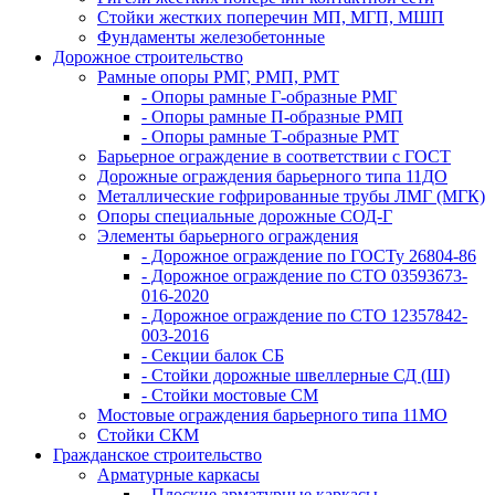
Стойки жестких поперечин МП, МГП, МШП
Фундаменты железобетонные
Дорожное строительство
Рамные опоры РМГ, РМП, РМТ
- Опоры рамные Г-образные РМГ
- Опоры рамные П-образные РМП
- Опоры рамные Т-образные РМТ
Барьерное ограждение в соответствии с ГОСТ
Дорожные ограждения барьерного типа 11ДО
Металлические гофрированные трубы ЛМГ (МГК)
Опоры специальные дорожные СОД-Г
Элементы барьерного ограждения
- Дорожное ограждение по ГОСТу 26804-86
- Дорожное ограждение по СТО 03593673-
016-2020
- Дорожное ограждение по СТО 12357842-
003-2016
- Секции балок СБ
- Стойки дорожные швеллерные СД (Ш)
- Стойки мостовые СМ
Мостовые ограждения барьерного типа 11МО
Стойки СКМ
Гражданское строительство
Арматурные каркасы
- Плоские арматурные каркасы