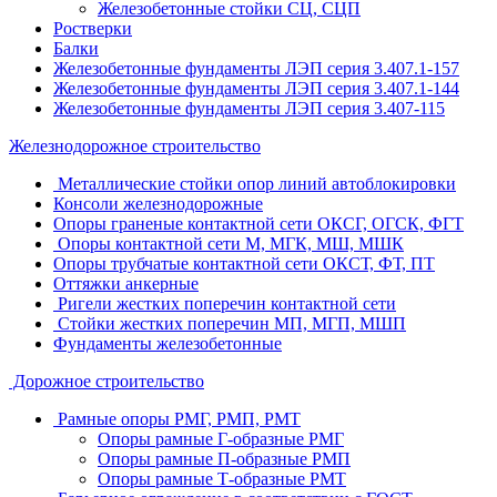
Железобетонные стойки СЦ, СЦП
Ростверки
Балки
Железобетонные фундаменты ЛЭП серия 3.407.1-157
Железобетонные фундаменты ЛЭП серия 3.407.1-144
Железобетонные фундаменты ЛЭП серия 3.407-115
Железнодорожное строительство
Металлические стойки опор линий автоблокировки
Консоли железнодорожные
Опоры граненые контактной сети ОКСГ, ОГСК, ФГТ
Опоры контактной сети М, МГК, МШ, МШК
Опоры трубчатые контактной сети ОКСТ, ФТ, ПТ
Оттяжки анкерные
Ригели жестких поперечин контактной сети
Стойки жестких поперечин МП, МГП, МШП
Фундаменты железобетонные
Дорожное строительство
Рамные опоры РМГ, РМП, РМТ
Опоры рамные Г-образные РМГ
Опоры рамные П-образные РМП
Опоры рамные Т-образные РМТ