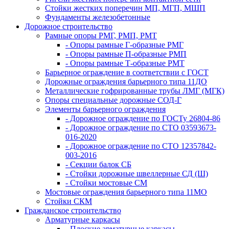
Стойки жестких поперечин МП, МГП, МШП
Фундаменты железобетонные
Дорожное строительство
Рамные опоры РМГ, РМП, РМТ
- Опоры рамные Г-образные РМГ
- Опоры рамные П-образные РМП
- Опоры рамные Т-образные РМТ
Барьерное ограждение в соответствии с ГОСТ
Дорожные ограждения барьерного типа 11ДО
Металлические гофрированные трубы ЛМГ (МГК)
Опоры специальные дорожные СОД-Г
Элементы барьерного ограждения
- Дорожное ограждение по ГОСТу 26804-86
- Дорожное ограждение по СТО 03593673-
016-2020
- Дорожное ограждение по СТО 12357842-
003-2016
- Секции балок СБ
- Стойки дорожные швеллерные СД (Ш)
- Стойки мостовые СМ
Мостовые ограждения барьерного типа 11МО
Стойки СКМ
Гражданское строительство
Арматурные каркасы
- Плоские арматурные каркасы